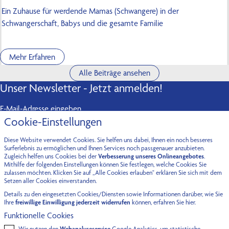
Ein Zuhause für werdende Mamas (Schwangere) in der
Schwangerschaft, Babys und die gesamte Familie
Mehr Erfahren
Alle Beiträge ansehen
Unser Newsletter - Jetzt anmelden!
E-Mail-Adresse eingeben
Cookie-Einstellungen
Abonnieren
Diese Website verwendet Cookies. Sie helfen uns dabei, Ihnen ein noch besseres
Kontakt
Surferlebnis zu ermöglichen und Ihnen Services noch passgenauer anzubieten.
Zugleich helfen uns Cookies bei der
Verbesserung unseres Onlineangebotes
.
Mithilfe der folgenden Einstellungen können Sie festlegen, welche Cookies Sie
Fürstenried-West
Oberföhring
zulassen möchten. Klicken Sie auf „Alle Cookies erlauben" erklären Sie sich mit dem
Setzen aller Cookies einverstanden.
Maxhofstraße 9a
Fritz-Meyer-Weg 55
Details zu den eingesetzten Cookies/Diensten sowie Informationen darüber, wie Sie
81475 München
81925 München
Ihre
freiwillige Einwilligung jederzeit widerrufen
können, erfahren Sie
hier.
Funktionelle Cookies
Obermenzing
Wir nutzen den
Webanalyseservice
Google Analytics, um statistische