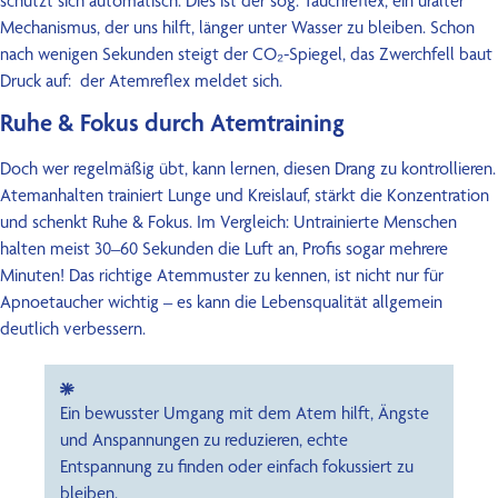
schützt sich automatisch. Dies ist der sog. Tauchreflex, ein uralter
Kontakt
Mechanismus, der uns hilft, länger unter Wasser zu bleiben. Schon
nach wenigen Sekunden steigt der CO₂-Spiegel, das Zwerchfell baut
Druck auf: der Atemreflex meldet sich.
Ruhe & Fokus durch Atemtraining
Doch wer regelmäßig übt, kann lernen, diesen Drang zu kontrollieren.
Atemanhalten trainiert Lunge und Kreislauf, stärkt die Konzentration
und schenkt Ruhe & Fokus. Im Vergleich: Untrainierte Menschen
halten meist 30–60 Sekunden die Luft an, Profis sogar mehrere
Minuten! Das richtige Atemmuster zu kennen, ist nicht nur für
Apnoetaucher wichtig – es kann die Lebensqualität allgemein
deutlich verbessern.
Ein bewusster Umgang mit dem Atem hilft, Ängste
und Anspannungen zu reduzieren, echte
Entspannung zu finden oder einfach fokussiert zu
bleiben.