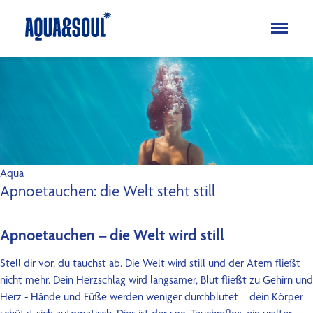
Kinder
Aqua
Soul
Erwachsene
Aqua
Aqua
Soul
Apnoetauchen: die Welt steht still
Specials
Apnoetauchen – die Welt wird still
Ferienkurse
Blog
Stell dir vor, du tauchst ab. Die Welt wird still und der Atem fließt
nicht mehr. Dein Herzschlag wird langsamer, Blut fließt zu Gehirn und
FAQ
Herz - Hände und Füße werden weniger durchblutet – dein Körper
Über uns