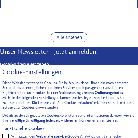
Alle ansehen
Unser Newsletter - Jetzt anmelden!
E-Mail-Adresse eingeben
Cookie-Einstellungen
Abonnieren
Diese Website verwendet Cookies. Sie helfen uns dabei, Ihnen ein noch besseres
Kontakt
Surferlebnis zu ermöglichen und Ihnen Services noch passgenauer anzubieten.
Zugleich helfen uns Cookies bei der
Verbesserung unseres Onlineangebotes
.
Mithilfe der folgenden Einstellungen können Sie festlegen, welche Cookies Sie
Fürstenried-West
Oberföhring
zulassen möchten. Klicken Sie auf „Alle Cookies erlauben" erklären Sie sich mit dem
Setzen aller Cookies einverstanden.
Maxhofstraße 9a
Fritz-Meyer-Weg 55
Details zu den eingesetzten Cookies/Diensten sowie Informationen darüber, wie Sie
81475 München
81925 München
Ihre
freiwillige Einwilligung jederzeit widerrufen
können, erfahren Sie
hier.
Funktionelle Cookies
Obermenzing
Gebhardweg 3
Wir nutzen den
Webanalyseservice
Google Analytics, um statistische