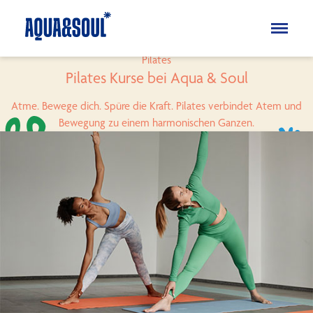
Pilates
Kinder
Pilates Kurse bei Aqua & Soul
Aqua
Atme. Bewege dich. Spüre die Kraft. Pilates verbindet Atem und
Soul
Bewegung zu einem harmonischen Ganzen.
Erwachsene
Aqua
Soul
Pilates
Yoga
Für Mamas
Wellness & Retreat
Specials