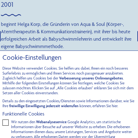
2003
eröffnet mit dem Aqua & Soul Bad in Fürstenried-West Münchens
erstes Familienbad, das sich ganz auf das Wohl der Kleinsten im
Wasser konzentriert. Dank Helga Korps einzigartiger
Babyschwimmmethode und der familienfreundlichen Atmosphäre
wird es zum beliebtesten Ort für Baby- und Kleinkindschwimmen in
Cookie-Einstellungen
München.
Diese Website verwendet Cookies. Sie helfen uns dabei, Ihnen ein noch besseres
Surferlebnis zu ermöglichen und Ihnen Services noch passgenauer anzubieten.
…
Zugleich helfen uns Cookies bei der
Verbesserung unseres Onlineangebotes
.
Mithilfe der folgenden Einstellungen können Sie festlegen, welche Cookies Sie
zulassen möchten. Klicken Sie auf „Alle Cookies erlauben" erklären Sie sich mit dem
"Die Aufgabe der
Setzen aller Cookies einverstanden.
Umgebung ist nicht, das
Details zu den eingesetzten Cookies/Diensten sowie Informationen darüber, wie Sie
Kind zu formen, sondern
Ihre
freiwillige Einwilligung jederzeit widerrufen
können, erfahren Sie
hier.
ihm erlauben, sich zu
Funktionelle Cookies
offenbaren." (Maria
Wir nutzen den
Webanalyseservice
Google Analytics, um statistische
Informationen über Besuche auf unserer Website zu erheben. Die erhobenen
Montessori)
Informationen dienen dazu, unsere Leistungen, Services und Angebote weiter
zu verbessern. Alle erhobenen Daten werden vor der Übermittlung