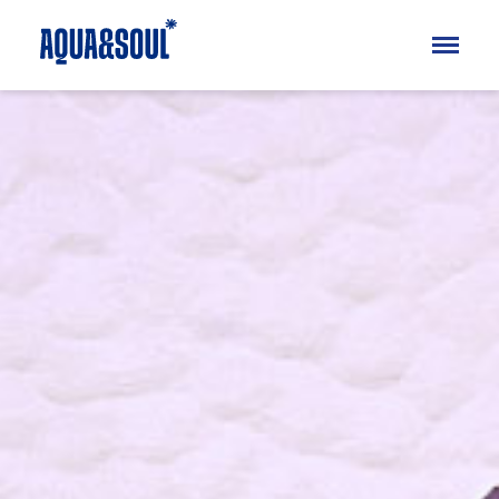
Kinder
Aqua
Soul
Erwachsene
Aqua
Soul
Specials
Ferienkurse
Blog
FAQ
Über uns