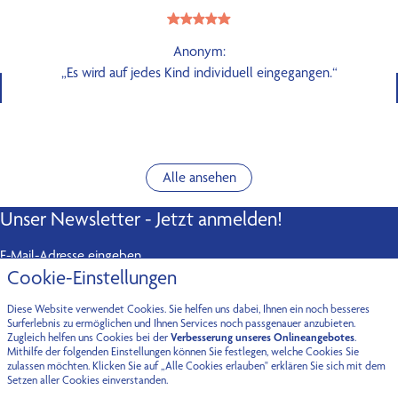
Anonym:
„Es wird auf jedes Kind individuell eingegangen.“
Alle ansehen
Unser Newsletter - Jetzt anmelden!
E-Mail-Adresse eingeben
Cookie-Einstellungen
Abonnieren
Diese Website verwendet Cookies. Sie helfen uns dabei, Ihnen ein noch besseres
Kontakt
Surferlebnis zu ermöglichen und Ihnen Services noch passgenauer anzubieten.
Zugleich helfen uns Cookies bei der
Verbesserung unseres Onlineangebotes
.
Mithilfe der folgenden Einstellungen können Sie festlegen, welche Cookies Sie
Fürstenried-West
Oberföhring
zulassen möchten. Klicken Sie auf „Alle Cookies erlauben" erklären Sie sich mit dem
Setzen aller Cookies einverstanden.
Maxhofstraße 9a
Fritz-Meyer-Weg 55