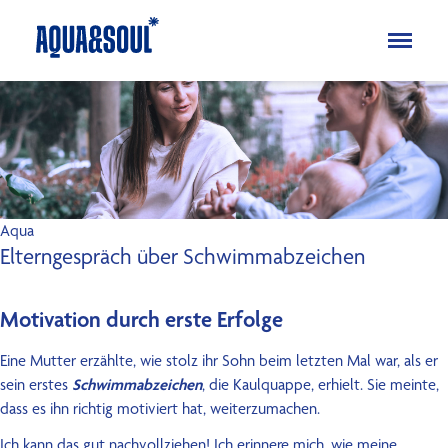
Kinder
Aqua
Soul
Erwachsene
Aqua
Aqua
Elterngespräch über Schwimmabzeichen
Soul
Specials
Motivation durch erste Erfolge
Ferienkurse
Eine Mutter erzählte, wie stolz ihr Sohn beim letzten Mal war, als er
Blog
sein erstes
Schwimmabzeichen
, die Kaulquappe, erhielt. Sie meinte,
FAQ
dass es ihn richtig motiviert hat, weiterzumachen.
Über uns
Ich kann das gut nachvollziehen! Ich erinnere mich, wie meine