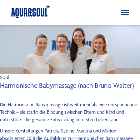
Kinder
Aqua
Soul
Erwachsene
Aqua
Soul
Soul
Harmonische Babymassage (nach Bruno Walter)
Specials
Die Harmonische Babymassage ist weit mehr als eine entspannende
Ferienkurse
Technik – sie stärkt die Bindung zwischen Eltern und Kind und
Blog
unterstützt die gesunde Entwicklung im ersten Lebensjahr.
FAQ
Unsere Kursleitungen Patricia, Sabine, Martina und Marion
Über uns
absolvierten 2018 die Ausbildung zur Harmonischen Babymassage