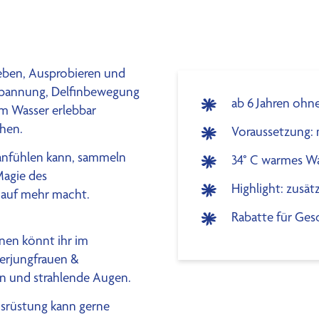
leben, Ausprobieren und
rspannung, Delfinbewegung
ab 6 Jahren ohn
m Wasser erlebbar
hen.
Voraussetzung: 
n anfühlen kann, sammeln
34° C warmes W
Magie des
Highlight: zusä
t auf mehr macht.
Rabatte für Ges
nen könnt ihr im
erjungfrauen &
n und strahlende Augen.
srüstung kann gerne