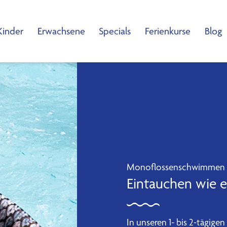
Kinder
Erwachsene
Specials
Ferienkurse
Blog
Monoflossenschwimmen in
Eintauchen wie 
In unseren 1- bis 2-tägig