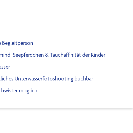
e Begleitperson
mind. Seepferdchen & Tauchaffinität der Kinder
asser
tzliches Unterwasserfotoshooting buchbar
chwister möglich