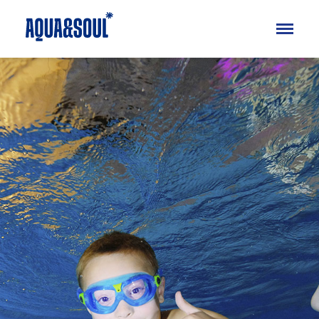
Kinder
Aqua
Soul
Erwachsene
Aqua
Soul
Specials
Ferienkurse
Blog
FAQ
Über uns