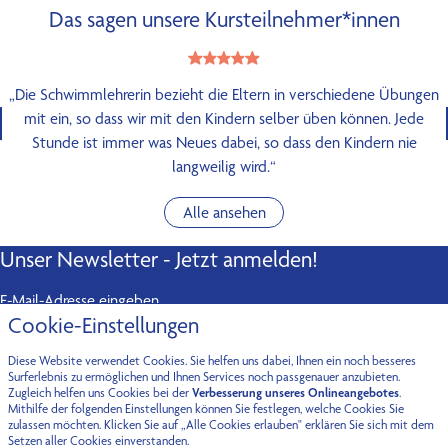
Das sagen unsere Kursteilnehmer*innen
„Die Schwimmlehrerin bezieht die Eltern in verschiedene Übungen
mit ein, so dass wir mit den Kindern selber üben können. Jede
Stunde ist immer was Neues dabei, so dass den Kindern nie
langweilig wird.“
Alle ansehen
Unser Newsletter - Jetzt anmelden!
E-Mail-Adresse eingeben
Cookie-Einstellungen
Abonnieren
Diese Website verwendet Cookies. Sie helfen uns dabei, Ihnen ein noch besseres
Kontakt
Surferlebnis zu ermöglichen und Ihnen Services noch passgenauer anzubieten.
Zugleich helfen uns Cookies bei der
Verbesserung unseres Onlineangebotes
.
Mithilfe der folgenden Einstellungen können Sie festlegen, welche Cookies Sie
Fürstenried-West
Oberföhring
zulassen möchten. Klicken Sie auf „Alle Cookies erlauben" erklären Sie sich mit dem
Setzen aller Cookies einverstanden.
Maxhofstraße 9a
Fritz-Meyer-Weg 55