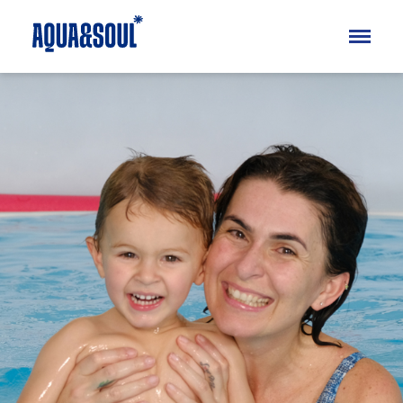
Kinder
Aqua
Soul
Erwachsene
Aqua
Soul
Specials
Ferienkurse
Blog
FAQ
Über uns