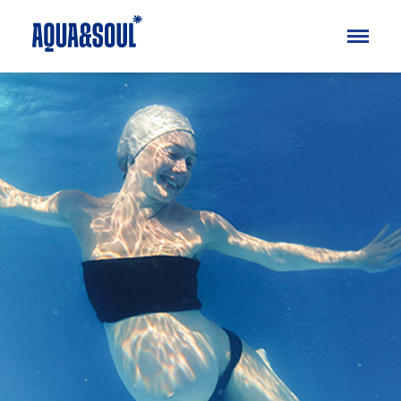
Kinder
Aqua
Soul
Erwachsene
Aqua
Soul
Specials
Ferienkurse
Blog
FAQ
Über uns