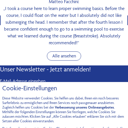
Matteo Facchini:
„I took a course here to learn proper swimming basics. Before the
course, I could float on the water but I absolutely did not like
submerging the head. I remember that after the fourth lesson I
became confident enough to go to a swimming pool to exercise
what we learned during the course (Breaststroke). Absolutely
recommended!“
Alle ansehen
Unser Newsletter - Jetzt anmelden!
E-Mail-Adresse eingeben
Cookie-Einstellungen
Abonnieren
Diese Website verwendet Cookies. Sie helfen uns dabei, Ihnen ein noch besseres
Kontakt
Surferlebnis zu ermöglichen und Ihnen Services noch passgenauer anzubieten.
Zugleich helfen uns Cookies bei der
Verbesserung unseres Onlineangebotes
.
Mithilfe der folgenden Einstellungen können Sie festlegen, welche Cookies Sie
Fürstenried-West
Oberföhring
zulassen möchten. Klicken Sie auf „Alle Cookies erlauben" erklären Sie sich mit dem
Setzen aller Cookies einverstanden.
Maxhofstraße 9a
Fritz-Meyer-Weg 55