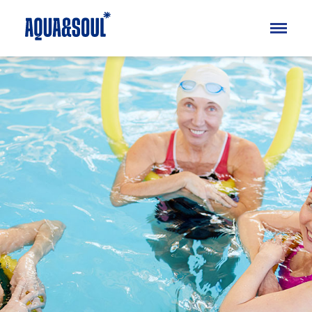
Kinder
Aqua
Soul
Erwachsene
Aqua
Erwachsenenschwimmen
Aquafitness
Für Mamas
Wellness & Retreat
Soul
Specials