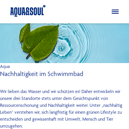
Kinder
Aqua
Soul
Erwachsene
Aqua
Aqua
Nachhaltigkeit im Schwimmbad
Soul
Specials
Wir lieben das Wasser und wir schützen es! Daher entwickeln wir
Ferienkurse
unsere drei Standorte stets unter dem Gesichtspunkt von
Ressourcenschonung und Nachhaltigkeit weiter. Unter „nachhaltig
Blog
Leben“ verstehen wir, sich langfristig für einen grünen Lifestyle zu
FAQ
entscheiden und gewissenhaft mit Umwelt, Mensch und Tier
Über uns
umzugehen.