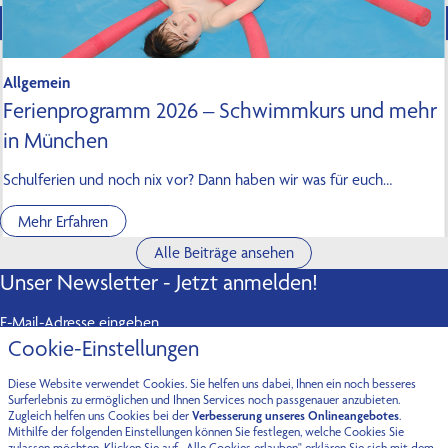
Allgemein
Ferienprogramm 2026 – Schwimmkurs und mehr
in München
Schulferien und noch nix vor? Dann haben wir was für euch…
Mehr Erfahren
Alle Beiträge ansehen
Unser Newsletter - Jetzt anmelden!
E-Mail-Adresse eingeben
Cookie-Einstellungen
Abonnieren
Diese Website verwendet Cookies. Sie helfen uns dabei, Ihnen ein noch besseres
Kontakt
Surferlebnis zu ermöglichen und Ihnen Services noch passgenauer anzubieten.
Zugleich helfen uns Cookies bei der
Verbesserung unseres Onlineangebotes
.
Mithilfe der folgenden Einstellungen können Sie festlegen, welche Cookies Sie
Fürstenried-West
Oberföhring
zulassen möchten. Klicken Sie auf „Alle Cookies erlauben" erklären Sie sich mit dem