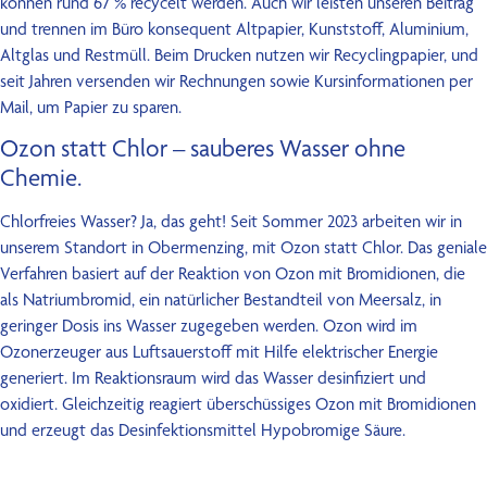
können rund 67 % recycelt werden. Auch wir leisten unseren Beitrag
und trennen im Büro konsequent Altpapier, Kunststoff, Aluminium,
Altglas und Restmüll. Beim Drucken nutzen wir Recyclingpapier, und
seit Jahren versenden wir Rechnungen sowie Kursinformationen per
Mail, um Papier zu sparen.
Ozon statt Chlor – sauberes Wasser ohne
Chemie.
Chlorfreies Wasser? Ja, das geht! Seit Sommer 2023 arbeiten wir in
unserem Standort in Obermenzing, mit Ozon statt Chlor. Das geniale
Verfahren basiert auf der Reaktion von Ozon mit Bromidionen, die
als Natriumbromid, ein natürlicher Bestandteil von Meersalz, in
geringer Dosis ins Wasser zugegeben werden. Ozon wird im
Ozonerzeuger aus Luftsauerstoff mit Hilfe elektrischer Energie
generiert. Im Reaktionsraum wird das Wasser desinfiziert und
oxidiert. Gleichzeitig reagiert überschüssiges Ozon mit Bromidionen
und erzeugt das Desinfektionsmittel Hypobromige Säure.