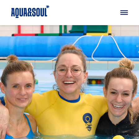
Kinder
Aqua
Soul
Erwachsene
Aqua
Soul
Specials
Ferienkurse
Blog
FAQ
Über uns