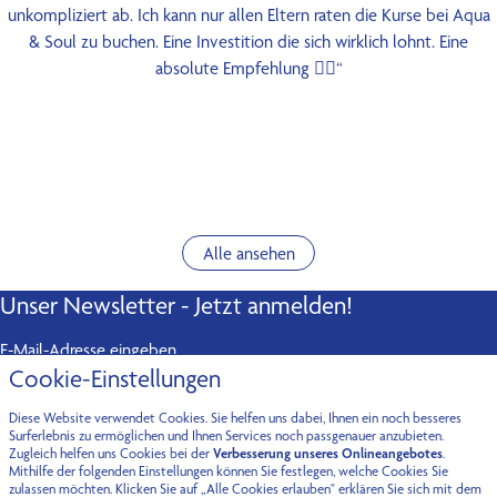
unkompliziert ab. Ich kann nur allen Eltern raten die Kurse bei Aqua
& Soul zu buchen. Eine Investition die sich wirklich lohnt. Eine
absolute Empfehlung 👍🏻“
Alle ansehen
Unser Newsletter - Jetzt anmelden!
E-Mail-Adresse eingeben
Cookie-Einstellungen
Abonnieren
Diese Website verwendet Cookies. Sie helfen uns dabei, Ihnen ein noch besseres
Kontakt
Surferlebnis zu ermöglichen und Ihnen Services noch passgenauer anzubieten.
Zugleich helfen uns Cookies bei der
Verbesserung unseres Onlineangebotes
.
Mithilfe der folgenden Einstellungen können Sie festlegen, welche Cookies Sie
Fürstenried-West
Oberföhring
zulassen möchten. Klicken Sie auf „Alle Cookies erlauben" erklären Sie sich mit dem