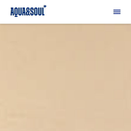
Kinder
Aqua
Soul
Erwachsene
Aqua
Soul
Specials
Ferienkurse
Blog
FAQ
Über uns