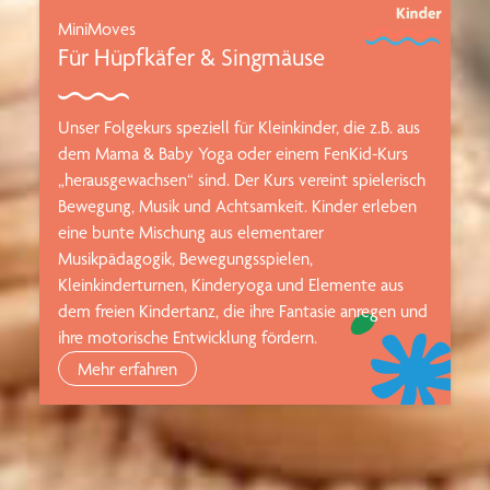
💕 NEU: Ab sofort mit 2 erwachsenen
Bezugspersonen!
Bei allen Aqua & Soul Babyschwimmkursen (für
Babys ab 2-18 Monaten) könnt ihr jetzt auch mit 2
erwachsenen Bezugspersonen zu uns ins Wasser
kommen. Ohne Mehrkosten! Gilt für alle
Babyschwimmkurse - auch am Wochenende und zu
den Abendzeiten. Genießt magische Momente als
Familie! Eine echte Auszeit aus der oft
anstrengenden Routine des Alltags. (* Wir freuen uns
natürlich auf alle Familienkonstellationen: auch
Mama & Mama, Papa & Papa, Oma & Mama,... 🌈)
Mehr erfahren